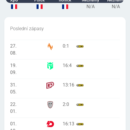
XpG
Polox
nonick
Neznámý
Neznámý
N/A
N/A
Poslední zápasy
27.
0
:
1
08.
19.
16
:
4
09.
31.
13
:
16
05.
22.
2
:
0
01.
01.
16
:
13