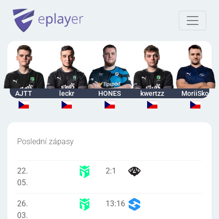
AJTT
leckr
HONES
kwertzz
MoriiSko
Poslední zápasy
22.
2
:
1
05.
26.
13
:
16
03.