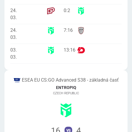
24.
0
:
2
03.
24.
7
:
16
03.
03.
13
:
16
03.
ESEA EU CS:GO Advanced S38 - základná časť
ENTROPIQ
CZECH REPUBLIC
16
4
vs