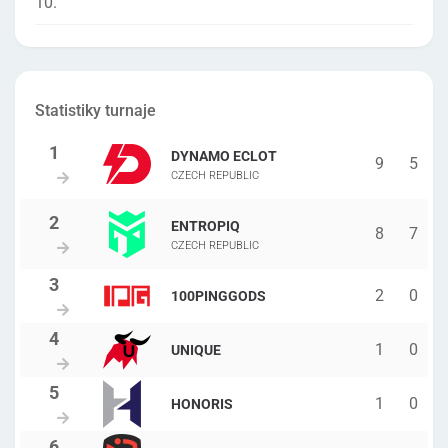
10.
Statistiky turnaje
DYNAMO ECLOT
9
5
CZECH REPUBLIC
ENTROPIQ
8
7
CZECH REPUBLIC
2
0
100PINGGODS
1
0
UNIQUE
1
0
HONORIS