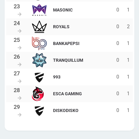
0
1
MASONIC
0
2
ROYALS
0
1
BANKAPEPSI
0
1
TRANQUILLUM
0
1
993
0
1
ESCA GAMING
0
1
DISKODISKO