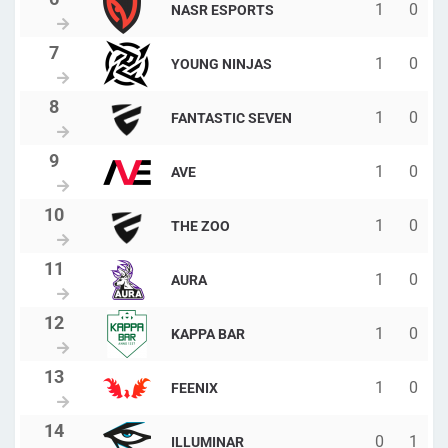
1
0
NASR ESPORTS
1
0
YOUNG NINJAS
1
0
FANTASTIC SEVEN
1
0
AVE
1
0
THE ZOO
1
0
AURA
1
0
KAPPA BAR
1
0
FEENIX
0
1
ILLUMINAR