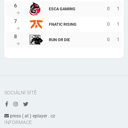
0
1
ESCA GAMING
0
1
FNATIC RISING
0
1
RUN OR DIE
SOCIÁLNÍ SÍTĚ
press ( at ) eplayer . cz
INFORMACE