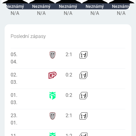
Neznámý
Neznámý
Neznámý
Neznámý
Neznámý
N/A
N/A
N/A
N/A
N/A
Poslední zápasy
05.
2
:
1
04.
02.
0
:
2
03.
01.
0
:
2
03.
23.
2
:
1
01.
11.
1
:
2