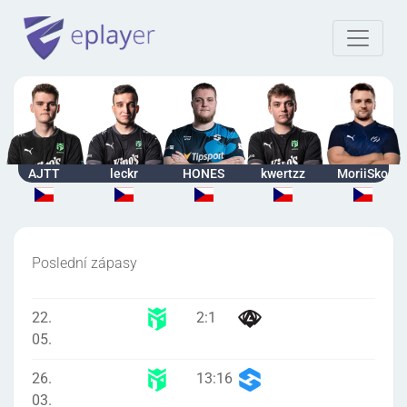
AJTT
leckr
HONES
kwertzz
MoriiSko
Poslední zápasy
22.
2
:
1
05.
26.
13
:
16
03.