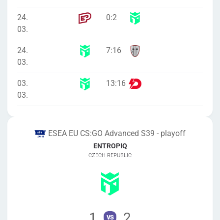
24.
0
:
2
03.
24.
7
:
16
03.
03.
13
:
16
03.
ESEA EU CS:GO Advanced S39 - playoff
ENTROPIQ
CZECH REPUBLIC
1
2
vs