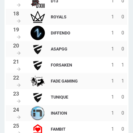
1
0
D13
1
0
ROYALS
1
0
DIFFENDO
1
0
ASAPGG
1
1
FORSAKEN
1
1
FADE GAMING
1
0
TUNIQUE
1
0
INATION
1
0
FAMBIT