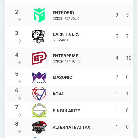
ENTROPIQ
9
5
CZECH REPUBLIC
DARK TIGERS
5
7
SLOVAKIA
ENTERPRISE
4
10
CZECH REPUBLIC
2
0
MASONIC
1
1
KOVA
1
0
SINGULARITY
1
0
ALTERNATE ATTAX