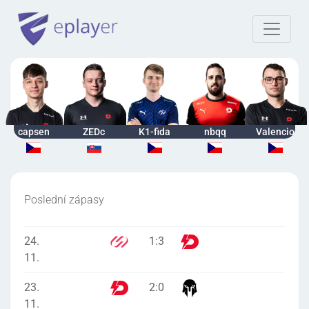
capsen
ZEDc
K1-fida
nbqq
Valencio
Poslední zápasy
24.
1
:
3
11.
23.
2
:
0
11.