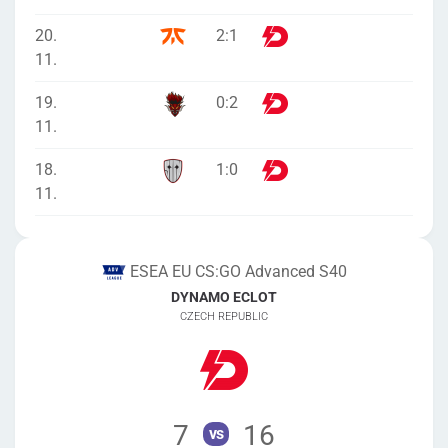
20.
2
:
1
11.
19.
0
:
2
11.
18.
1
:
0
11.
ESEA EU CS:GO Advanced S40
DYNAMO ECLOT
CZECH REPUBLIC
7
16
vs