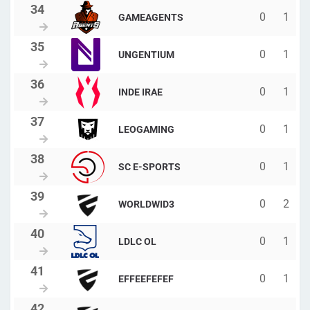
0
1
GAMEAGENTS
0
1
UNGENTIUM
0
1
INDE IRAE
0
1
LEOGAMING
0
1
SC E-SPORTS
0
2
WORLDWID3
0
1
LDLC OL
0
1
EFFEEFEFEF