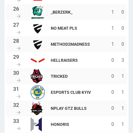
1
0
_BERZERK_
1
0
NO MEAT PLS
1
0
METHOD2MADNESS
0
3
HELLRAISERS
0
1
TRICKED
0
1
ESPORTS CLUB KYIV
0
1
NPLAY GTZ BULLS
0
1
HONORIS