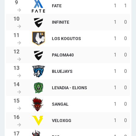
1
1
FATE
1
0
INFINITE
1
0
LOS KOGUTOS
1
0
PALOMA40
1
0
BLUEJAYS
1
0
LEVADIA - ELIONS
1
0
SANGAL
1
0
VELOXGG