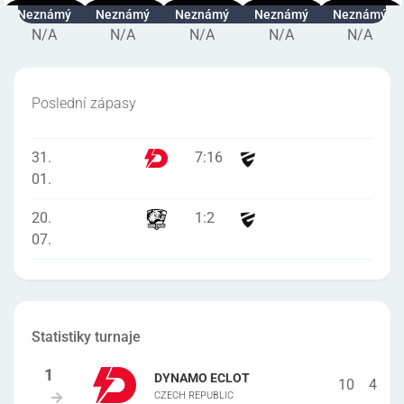
Neznámý
Neznámý
Neznámý
Neznámý
Neznámý
N/A
N/A
N/A
N/A
N/A
Poslední zápasy
31.
7
:
16
01.
20.
1
:
2
07.
Statistiky turnaje
DYNAMO ECLOT
10
4
CZECH REPUBLIC