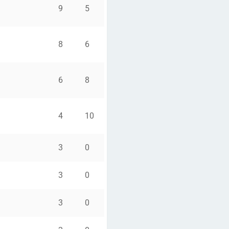
9
5
8
6
6
8
4
10
3
0
3
0
3
0