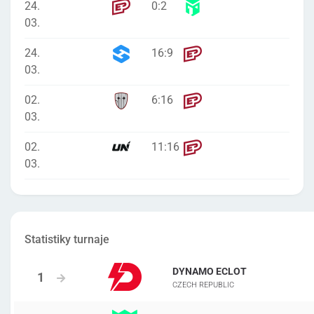
24.
0
:
2
03.
24.
16
:
9
03.
02.
6
:
16
03.
02.
11
:
16
03.
Statistiky turnaje
DYNAMO ECLOT
CZECH REPUBLIC