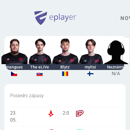
NO
manguss
The eLiVe
Blytz
myltsi
Neznámý
N/A
Poslední zápasy
23.
2
:
0
05.