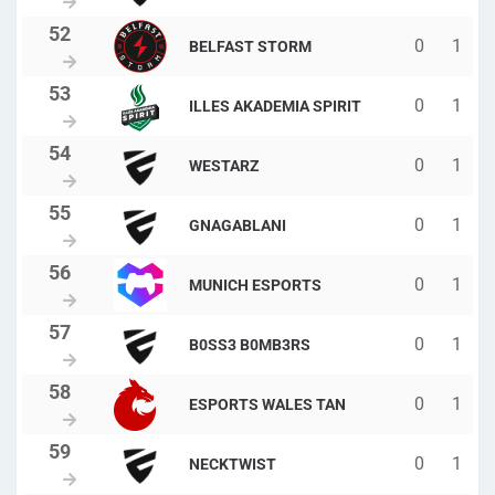
0
1
BELFAST STORM
0
1
ILLES AKADEMIA SPIRIT
0
1
WESTARZ
0
1
GNAGABLANI
0
1
MUNICH ESPORTS
0
1
B0SS3 B0MB3RS
0
1
ESPORTS WALES TAN
0
1
NECKTWIST