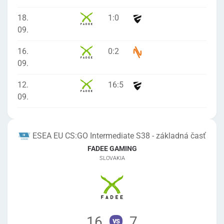
18.
1
:
0
09.
16.
0
:
2
09.
12.
16
:
5
09.
ESEA EU CS:GO Intermediate S38 - základná časť
FADEE GAMING
SLOVAKIA
16
7
vs