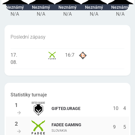
Neznámý
Neznámý
Neznámý
Neznámý
Neznámý
N/A
N/A
N/A
N/A
N/A
Poslední zápasy
17.
16
:
7
08.
Statistiky turnaje
10
4
GIFTED.URAGE
FADEE GAMING
9
5
SLOVAKIA