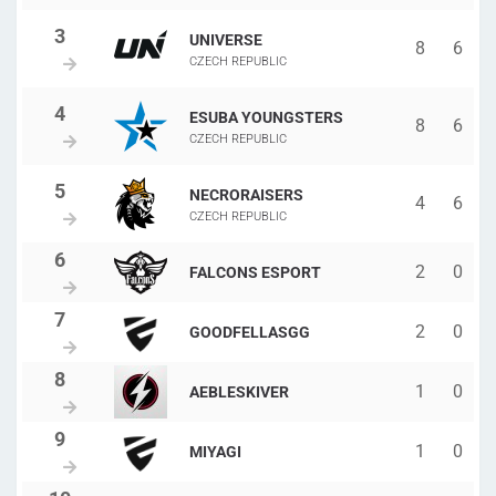
UNIVERSE
8
6
CZECH REPUBLIC
ESUBA YOUNGSTERS
8
6
CZECH REPUBLIC
NECRORAISERS
4
6
CZECH REPUBLIC
2
0
FALCONS ESPORT
2
0
GOODFELLASGG
1
0
AEBLESKIVER
1
0
MIYAGI