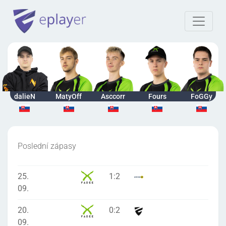
dalieN
MatyOff
Asccorr
Fours
FoGGy
Poslední zápasy
25.
1
:
2
09.
20.
0
:
2
09.