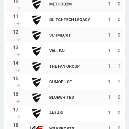
1
0
METHOD2M
1
0
GLITCHTECH LEGACY
1
0
SCHMECKT
1
0
VALLEA-
1
1
THE FAN GROUP
1
1
GUMOFILCE
1
0
BLUEWHITES
1
0
ANLAKI
1
0
WS ESPORTS