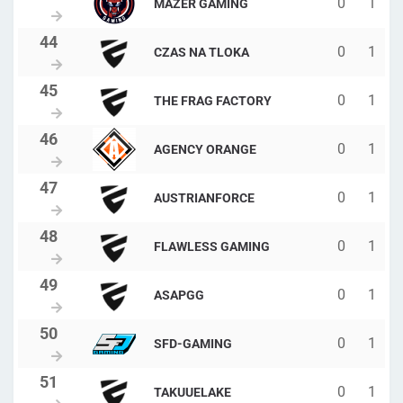
0
1
MAZER GAMING
0
1
CZAS NA TLOKA
0
1
THE FRAG FACTORY
0
1
AGENCY ORANGE
0
1
AUSTRIANFORCE
0
1
FLAWLESS GAMING
0
1
ASAPGG
0
1
SFD-GAMING
0
1
TAKUUELAKE