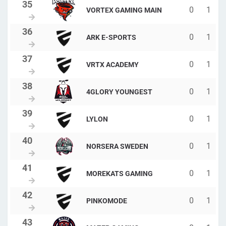
0
1
VORTEX GAMING MAIN
0
1
ARK E-SPORTS
0
1
VRTX ACADEMY
0
1
4GLORY YOUNGEST
0
1
LYLON
0
1
NORSERA SWEDEN
0
1
MOREKATS GAMING
0
1
PINKOMODE