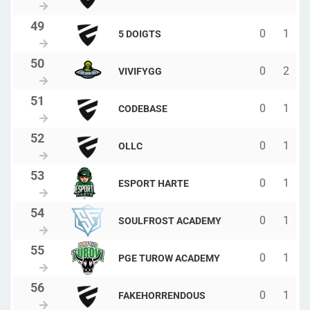
0
1
5 DOIGTS
0
2
VIVIFYGG
0
1
CODEBASE
0
1
OLLC
0
1
ESPORT HARTE
0
1
SOULFROST ACADEMY
0
1
PGE TUROW ACADEMY
0
1
FAKEHORRENDOUS