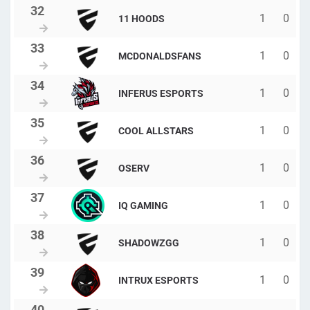
1
0
11 HOODS
1
0
MCDONALDSFANS
1
0
INFERUS ESPORTS
1
0
COOL ALLSTARS
1
0
OSERV
1
0
IQ GAMING
1
0
SHADOWZGG
1
0
INTRUX ESPORTS