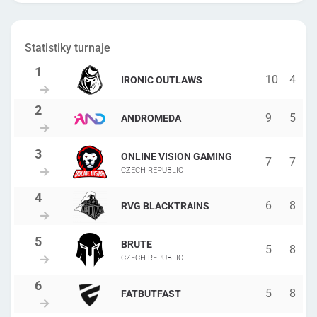
Statistiky turnaje
10
4
IRONIC OUTLAWS
9
5
ANDROMEDA
ONLINE VISION GAMING
7
7
CZECH REPUBLIC
6
8
RVG BLACKTRAINS
BRUTE
5
8
CZECH REPUBLIC
5
8
FATBUTFAST