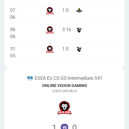
07.
1
:
0
06.
06.
3
:
16
06.
31.
1
:
0
05.
ESEA EU CS:GO Intermediate S41
ONLINE VISION GAMING
CZECH REPUBLIC
1
0
vs