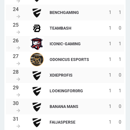
1
1
BENCHGAMING
1
0
TEAMBASH
1
1
ICONIC-GAMING
1
1
ODONICUS ESPORTS
1
0
XDIEPROFIS
1
1
LOOKINGFOR0RG
1
0
BANANA MANS
1
0
FAIJASPERSE