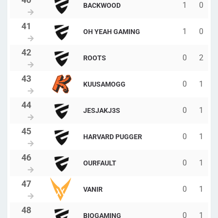
1
0
BACKWOOD
1
0
OH YEAH GAMING
0
2
ROOTS
0
1
KUUSAMOGG
0
1
JESJAKJ3S
0
1
HARVARD PUGGER
0
1
OURFAULT
0
1
VANIR
0
1
BIOGAMING