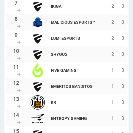
2
0
IKIGAI
2
0
MALICIOUS ESPORTS™
2
0
LUMI ESPORTS
2
0
SHYOU5
1
0
FIVE GAMING
1
0
EMERITOS BANDITOS
1
0
KR
1
0
ENTROPY GAMING