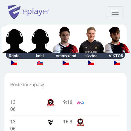
Ronie
kohi
tommyxgod
sizziee
VIKTOR-
Poslední zápasy
13.
9
:
16
06.
13.
16
:
3
06.