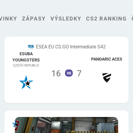
VINKY
ZÁPASY
VÝSLEDKY
CS2 RANKING
ESEA EU CS:GO Intermediate S42
ESUBA
PANDARIC ACES
YOUNGSTERS
CZECH REPUBLIC
16
7
vs