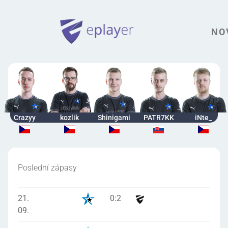
NO
Crazyy
kozlik
Shinigami
PATR7KK
iNte_
Poslední zápasy
21.
0
:
2
09.