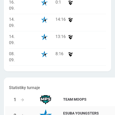
16.
0
:
1
09.
14.
14
:
16
09.
14.
13
:
16
09.
08.
8
:
16
09.
Statistiky turnaje
TEAM MOOPS
ESUBA YOUNGSTERS