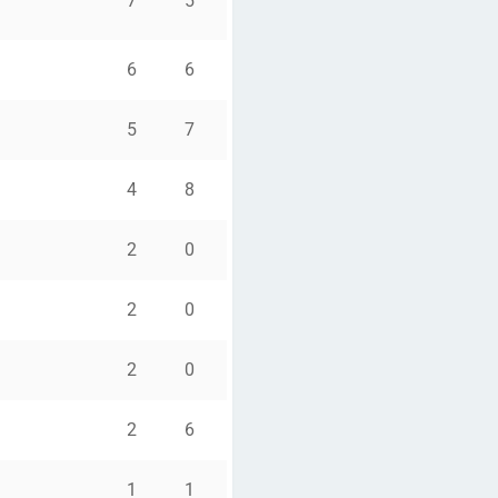
7
5
6
6
5
7
4
8
2
0
2
0
2
0
2
6
1
1