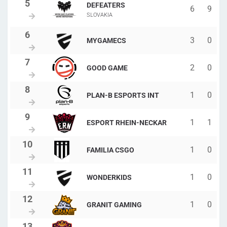
DEFEATERS
6
9
SLOVAKIA
3
0
MYGAMECS
2
0
GOOD GAME
1
0
PLAN-B ESPORTS INT
1
1
ESPORT RHEIN-NECKAR
1
0
FAMILIA CSGO
1
0
WONDERKIDS
1
0
GRANIT GAMING