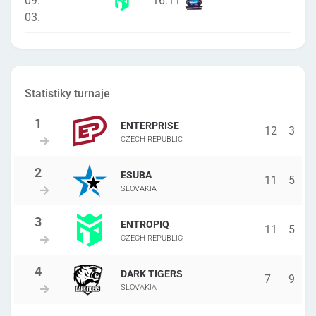
09.
16
:
11
03.
Statistiky turnaje
ENTERPRISE
12
3
CZECH REPUBLIC
ESUBA
11
5
SLOVAKIA
ENTROPIQ
11
5
CZECH REPUBLIC
DARK TIGERS
7
9
SLOVAKIA