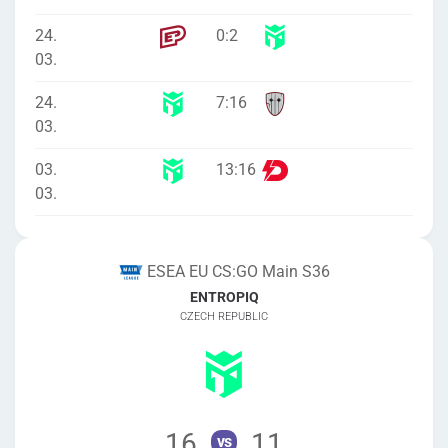
24.
0
:
2
03.
24.
7
:
16
03.
03.
13
:
16
03.
ESEA EU CS:GO Main S36
ENTROPIQ
CZECH REPUBLIC
16
11
vs