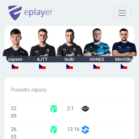
capsen
AJTT
leckr
HONES
MoriiSko
Poslední zápasy
22.
2
:
1
05.
26.
13
:
16
03.