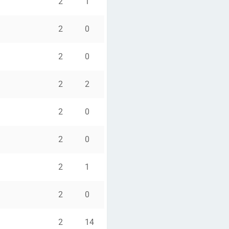
2
1
2
0
2
0
2
2
2
0
2
0
2
1
2
0
2
14