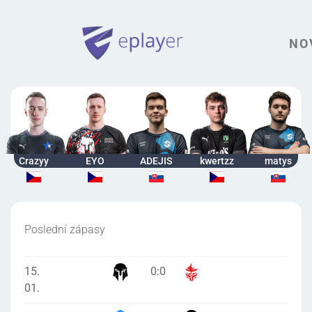
NO
Crazyy
EYO
ADEJIS
kwertzz
matys
Poslední zápasy
15.
0
:
0
01.