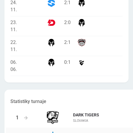
24.
2
:
1
11.
23.
2
:
0
11.
22.
2
:
1
11.
06.
0
:
1
06.
Statistiky turnaje
DARK TIGERS
SLOVAKIA