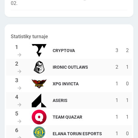
02.
Statistiky turnaje
3
2
CRYPTOVA
2
1
IRONIC OUTLAWS
1
0
XPG INVICTA
1
1
ASERIS
1
1
TEAM QUAZAR
1
0
ELANA TORUN ESPORTS