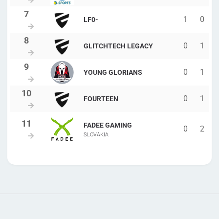
1
0
LF0-
0
1
GLITCHTECH LEGACY
0
1
YOUNG GLORIANS
0
1
FOURTEEN
FADEE GAMING
0
2
SLOVAKIA