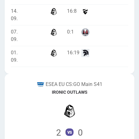
14.
16
:
8
09.
07.
0
:
1
09.
01.
16
:
19
09.
ESEA EU CS:GO Main S41
IRONIC OUTLAWS
2
0
vs