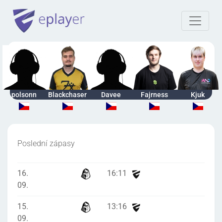
polsonn
Blackchaser
Davee
Fajrness
Kjuk
Poslední zápasy
16.
16
:
11
09.
15.
13
:
16
09.