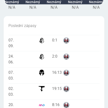
Neznámý
Neznámý
Neznámý
Neznámý
Neznámý
N/A
N/A
N/A
N/A
N/A
Poslední zápasy
07.
0
:
1
09.
24.
2
:
0
06.
07.
16
:
13
03.
02.
19
:
15
03.
20.
8
:
16