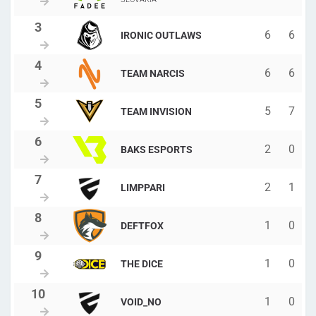
6
6
IRONIC OUTLAWS
6
6
TEAM NARCIS
5
7
TEAM INVISION
2
0
BAKS ESPORTS
2
1
LIMPPARI
1
0
DEFTFOX
1
0
THE DICE
1
0
VOID_NO