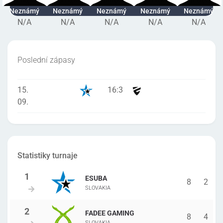
Neznámý
Neznámý
Neznámý
Neznámý
Neznámý
N/A
N/A
N/A
N/A
N/A
Poslední zápasy
15.
16
:
3
09.
Statistiky turnaje
ESUBA
8
2
SLOVAKIA
FADEE GAMING
8
4
SLOVAKIA