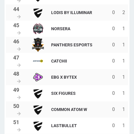
0
2
LODIS BY ILLUMINAR
0
1
NORSERA
0
1
PANTHERS ESPORTS
0
1
CATCHII
0
1
EBG X BYTEX
0
1
SIX FIGURES
0
1
COMMON ATOM W
0
1
LASTBULLET