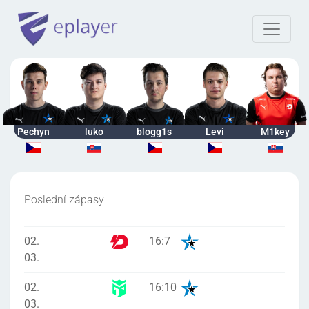
Pechyn
luko
blogg1s
Levi
M1key
Poslední zápasy
02.
16
:
7
03.
02.
16
:
10
03.