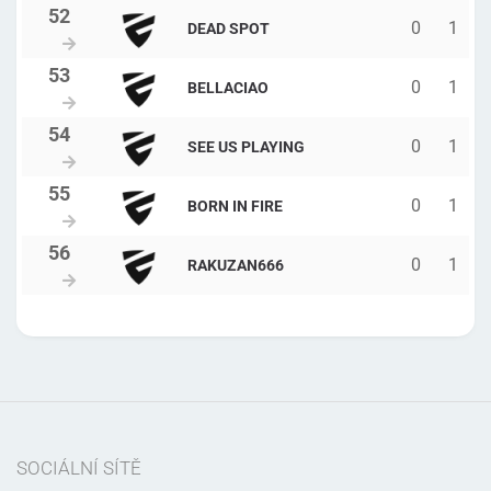
0
1
DEAD SPOT
0
1
BELLACIAO
0
1
SEE US PLAYING
0
1
BORN IN FIRE
0
1
RAKUZAN666
SOCIÁLNÍ SÍTĚ