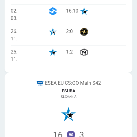
02.
16
:
10
03.
26.
2
:
0
11.
25.
1
:
2
11.
ESEA EU CS:GO Main S42
ESUBA
SLOVAKIA
16
3
vs