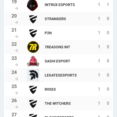
1
1
INTRUX ESPORTS
1
0
STRANGERS
1
0
P2N
1
0
7REASONS INT
1
0
SASHI ESPORT
1
0
LEGATESESPORTS
1
0
R0SES
1
0
THE WITCHERS