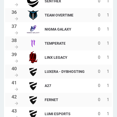
0
1
SENTHEX
0
1
TEAM OVERTIME
0
1
NIGMA GALAXY
0
1
TEMPERATE
0
1
LINX LEGACY
0
1
LUXERA - DYBHOSTING
0
1
A27
0
1
FERNET
0
1
LUMI ESPORTS