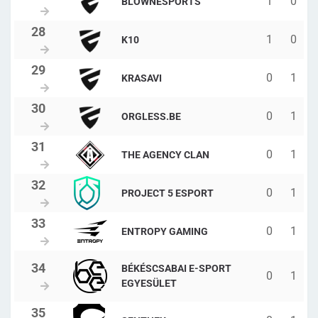
1
0
BLOWNESPORTS
1
0
K10
0
1
KRASAVI
0
1
ORGLESS.BE
0
1
THE AGENCY CLAN
0
1
PROJECT 5 ESPORT
0
1
ENTROPY GAMING
BÉKÉSCSABAI E-SPORT
0
1
EGYESÜLET