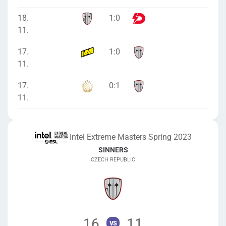
18.
1
:
0
11.
17.
1
:
0
11.
17.
0
:
1
11.
Intel Extreme Masters Spring 2023
SINNERS
CZECH REPUBLIC
16
11
vs