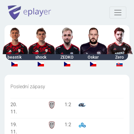
beastik
shock
ZEDKO
Oskar
Zero
Poslední zápasy
20.
1
:
2
11.
19.
1
:
2
11.