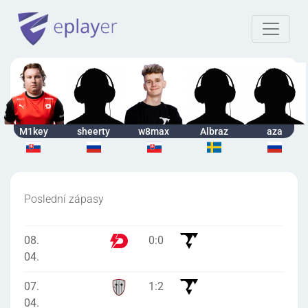
M1key
sheerty
w8max
Albraz
aza
Poslední zápasy
08.
0
:
0
04.
07.
1
:
2
04.