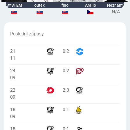
SYSTEM
outex
fino
Aralio
Neznámý
N/A
Poslední zápasy
21.
0
:
2
11.
24.
0
:
2
09.
22.
2
:
0
09.
18.
0
:
1
09.
18.
0
:
1