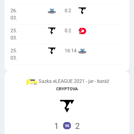
26.
0
:
2
03.
25.
0
:
2
03.
25.
16
:
14
03.
Sazka eLEAGUE 2021 - jar - baráž
CRYPTOVA
1
2
vs