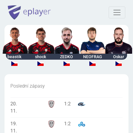
beastik
shock
ZEDKO
NEOFRAG
Oskar
Poslední zápasy
20.
1
:
2
11.
19.
1
:
2
11.