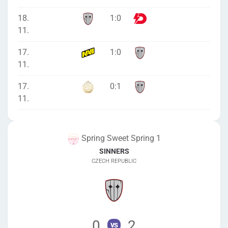
18.
1
:
0
11.
17.
1
:
0
11.
17.
0
:
1
11.
Spring Sweet Spring 1
SINNERS
CZECH REPUBLIC
0
2
vs