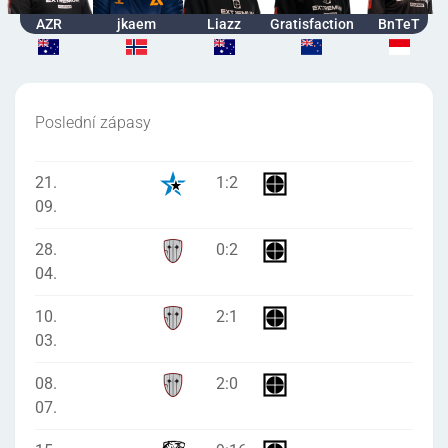
AZR
jkaem
Liazz
Gratisfaction
BnTeT
Poslední zápasy
21.
1
:
2
09.
28.
0
:
2
04.
10.
2
:
1
03.
08.
2
:
0
07.