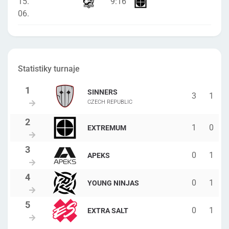
15.
9
:
16
06.
Statistiky turnaje
SINNERS
3
1
CZECH REPUBLIC
1
0
EXTREMUM
0
1
APEKS
0
1
YOUNG NINJAS
0
1
EXTRA SALT