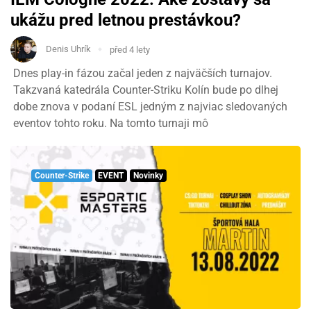
ukážu pred letnou prestávkou?
Denis Uhrík
před 4 lety
Dnes play-in fázou začal jeden z najväčších turnajov.
Takzvaná katedrála Counter-Striku Kolín bude po dlhej
dobe znova v podaní ESL jedným z najviac sledovaných
eventov tohto roku. Na tomto turnaji mô
Counter-Strike
EVENT
Novinky