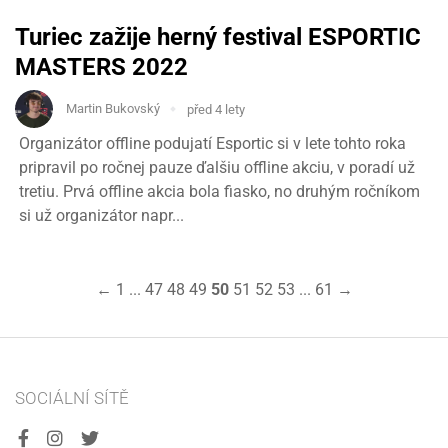
Turiec zažije herný festival ESPORTIC
MASTERS 2022
Martin Bukovský
před 4 lety
Organizátor offline podujatí Esportic si v lete tohto roka
pripravil po ročnej pauze ďalšiu offline akciu, v poradí už
tretiu. Prvá offline akcia bola fiasko, no druhým ročníkom
si už organizátor napr...
←
1
...
47
48
49
50
51
52
53
...
61
→
SOCIÁLNÍ SÍTĚ