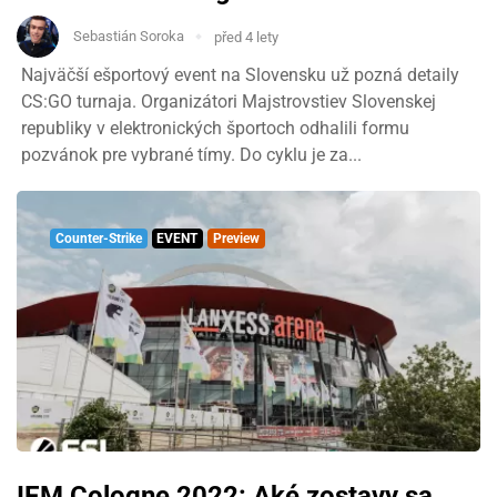
Sebastián Soroka
před 4 lety
Najväčší ešportový event na Slovensku už pozná detaily
CS:GO turnaja. Organizátori Majstrovstiev Slovenskej
republiky v elektronických športoch odhalili formu
pozvánok pre vybrané tímy. Do cyklu je za...
Counter-Strike
EVENT
Preview
IEM Cologne 2022: Aké zostavy sa