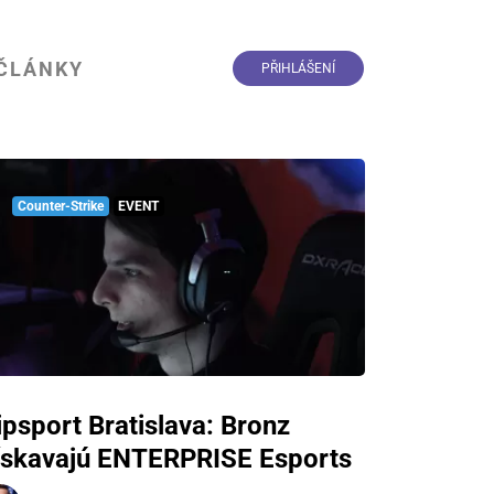
ČLÁNKY
PŘIHLÁŠENÍ
Counter-Strike
EVENT
ipsport Bratislava: Bronz
ískavajú ENTERPRISE Esports