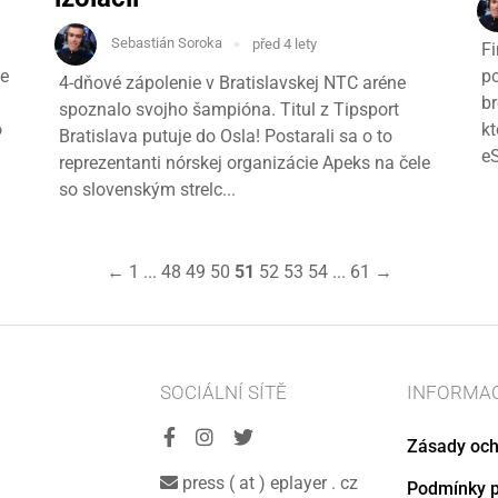
Sebastián Soroka
před 4 lety
Fi
he
po
4-dňové zápolenie v Bratislavskej NTC aréne
br
spoznalo svojho šampióna. Titul z Tipsport
o
kt
Bratislava putuje do Osla! Postarali sa o to
e
reprezentanti nórskej organizácie Apeks na čele
so slovenským strelc...
←
1
...
48
49
50
51
52
53
54
...
61
→
SOCIÁLNÍ SÍTĚ
INFORMA
Zásady och
press ( at ) eplayer . cz
Podmínky p