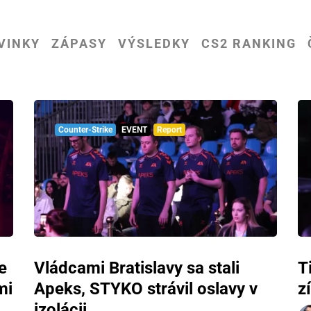
VINKY
ZÁPASY
VÝSLEDKY
CS2 RANKING
Counter-Strike
EVENT
Report
e
Vládcami Bratislavy sa stali
T
mi
Apeks, STYKO strávil oslavy v
z
izolácii