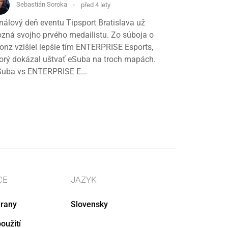
Sebastián Soroka
před 4 lety
nálový deň eventu Tipsport Bratislava už
zná svojho prvého medailistu. Zo súboja o
onz vzišiel lepšie tím ENTERPRISE Esports,
orý dokázal uštvať eSuba na troch mapách.
Suba vs ENTERPRISE E...
CE
JAZYK
rany
Slovensky
oužití