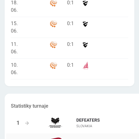
18.
0
:
1
06.
15.
0
:
1
06.
11.
0
:
1
06.
10.
0
:
1
06.
Statistiky turnaje
DEFEATERS
SLOVAKIA