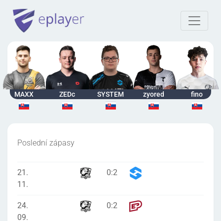
MAXX
ZEDc
SYSTEM
zyored
fino
Poslední zápasy
21.
0
:
2
11.
24.
0
:
2
09.