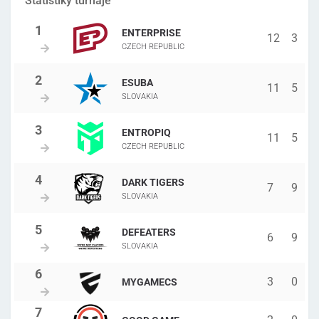
Statistiky turnaje
ENTERPRISE
12
3
CZECH REPUBLIC
ESUBA
11
5
SLOVAKIA
ENTROPIQ
11
5
CZECH REPUBLIC
DARK TIGERS
7
9
SLOVAKIA
DEFEATERS
6
9
SLOVAKIA
3
0
MYGAMECS