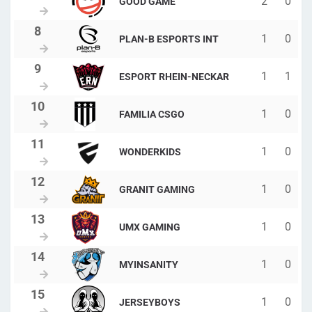
2
0
GOOD GAME
1
0
PLAN-B ESPORTS INT
1
1
ESPORT RHEIN-NECKAR
1
0
FAMILIA CSGO
1
0
WONDERKIDS
1
0
GRANIT GAMING
1
0
UMX GAMING
1
0
MYINSANITY
1
0
JERSEYBOYS