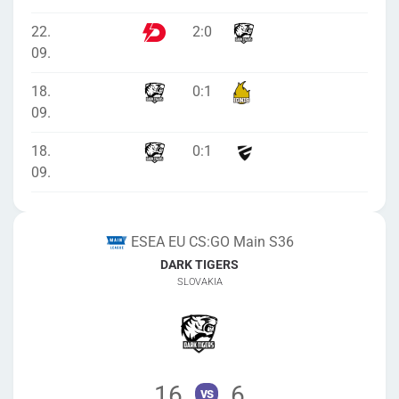
22.
2
:
0
09.
18.
0
:
1
09.
18.
0
:
1
09.
ESEA EU CS:GO Main S36
DARK TIGERS
SLOVAKIA
16
6
vs