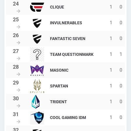
1
0
CLIQUE
1
0
INVULNERABLES
1
0
FANTASTIC SEVEN
1
1
TEAM QUESTIONMARK
1
0
MASONIC
1
0
SPARTAN
1
0
TRIDENT
1
0
COOL GAMING IDM