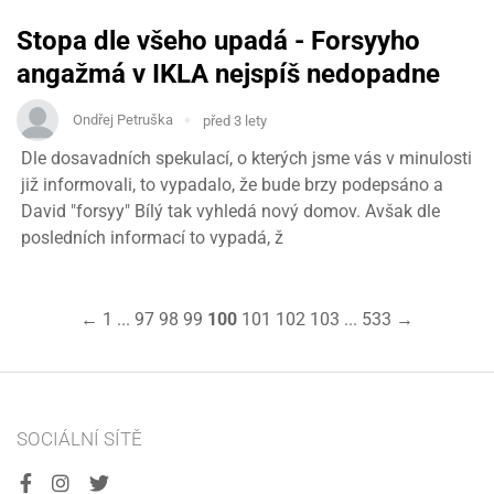
Stopa dle všeho upadá - Forsyyho
angažmá v IKLA nejspíš nedopadne
Ondřej Petruška
před 3 lety
Dle dosavadních spekulací, o kterých jsme vás v minulosti
již informovali, to vypadalo, že bude brzy podepsáno a
David "forsyy" Bílý tak vyhledá nový domov. Avšak dle
posledních informací to vypadá, ž
←
1
...
97
98
99
100
101
102
103
...
533
→
SOCIÁLNÍ SÍTĚ