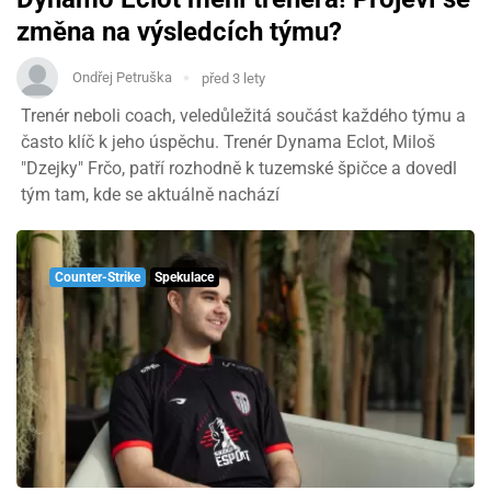
změna na výsledcích týmu?
Ondřej Petruška
před 3 lety
Trenér neboli coach, veledůležitá součást každého týmu a
často klíč k jeho úspěchu. Trenér Dynama Eclot, Miloš
"Dzejky" Frčo, patří rozhodně k tuzemské špičce a dovedl
tým tam, kde se aktuálně nachází
Counter-Strike
Spekulace