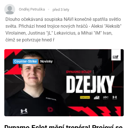
Ondřej Petruška
před 3 lety
Dlouho očekávaná soupiska NAVI konečně spatřila světlo
světa. Přichází hned trojice nových hráčů - Aleksi "⁠Aleksib⁠"
Virolainen, Justinas "jL⁠" Lekavicius, a Mihai "iM" Ivan,
čímž se potvrzuje hned ř
Counter-Strike
Novinky
Dynamo Eclot mění trenéra! Projeví se