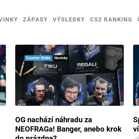
VINKY
ZÁPASY
VÝSLEDKY
CS2 RANKING
Counter-Strike
Novinky
OG nachází náhradu za
S
NEOFRAGa! Banger, anebo krok
v
do prázdna?