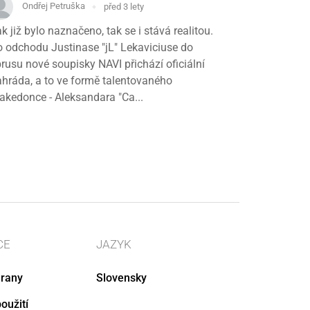
Ondřej Petruška
před 3 lety
k již bylo naznačeno, tak se i stává realitou.
 odchodu Justinase "jL⁠" Lekaviciuse do
rusu nové soupisky NAVI přichází oficiální
hráda, a to ve formě talentovaného
kedonce - Aleksandara "Ca...
CE
JAZYK
rany
Slovensky
oužití