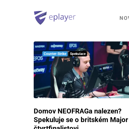
NO
Counter-Strike
Spekulace
Domov NEOFRAGa nalezen?
Spekuluje se o britském Major
čtvrtfinalistovi