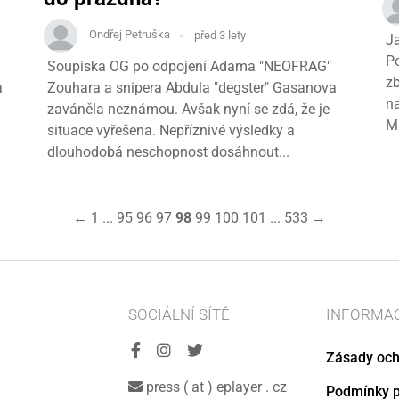
Ondřej Petruška
před 3 lety
Ja
Po
Soupiska OG po odpojení Adama "NEOFRAG"
zb
a
Zouhara a snipera Abdula "degster" Gasanova
na
zaváněla neznámou. Avšak nyní se zdá, že je
Ma
situace vyřešena. Nepříznivé výsledky a
dlouhodobá neschopnost dosáhnout...
←
1
...
95
96
97
98
99
100
101
...
533
→
SOCIÁLNÍ SÍTĚ
INFORMA
Zásady och
press ( at ) eplayer . cz
Podmínky p