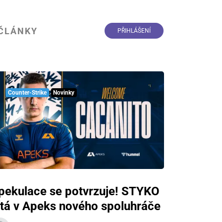
ČLÁNKY
PŘIHLÁŠENÍ
Counter-Strike
Novinky
pekulace se potvrzuje! STYKO
ítá v Apeks nového spoluhráče