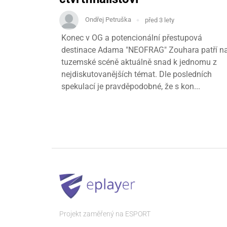
Ondřej Petruška
před 3 lety
Konec v OG a potencionální přestupová
destinace Adama "NEOFRAG" Zouhara patří n
tuzemské scéně aktuálně snad k jednomu z
nejdiskutovanějších témat. Dle posledních
spekulací je pravděpodobné, že s kon...
Projekt zaměřený na ESPORT