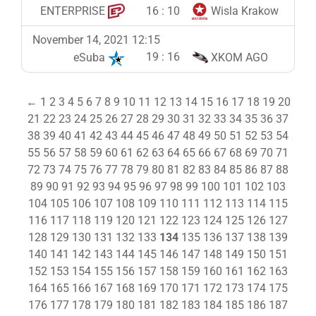
16
:
10
ENTERPRISE
Wisla Krakow
November 14, 2021 12:15
19
:
16
eSuba
XKOM AGO
←
1
2
3
4
5
6
7
8
9
10
11
12
13
14
15
16
17
18
19
20
21
22
23
24
25
26
27
28
29
30
31
32
33
34
35
36
37
38
39
40
41
42
43
44
45
46
47
48
49
50
51
52
53
54
55
56
57
58
59
60
61
62
63
64
65
66
67
68
69
70
71
72
73
74
75
76
77
78
79
80
81
82
83
84
85
86
87
88
89
90
91
92
93
94
95
96
97
98
99
100
101
102
103
104
105
106
107
108
109
110
111
112
113
114
115
116
117
118
119
120
121
122
123
124
125
126
127
128
129
130
131
132
133
134
135
136
137
138
139
140
141
142
143
144
145
146
147
148
149
150
151
152
153
154
155
156
157
158
159
160
161
162
163
164
165
166
167
168
169
170
171
172
173
174
175
176
177
178
179
180
181
182
183
184
185
186
187