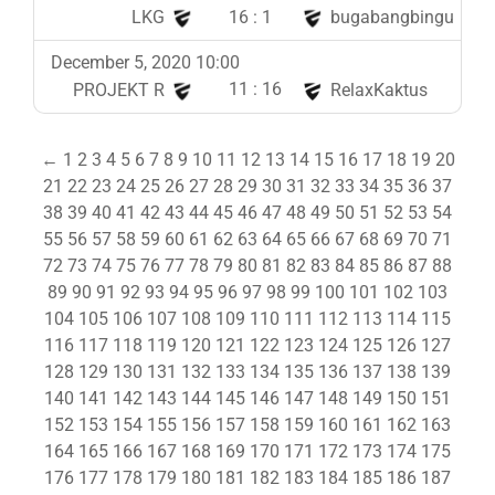
16
:
1
LKG
bugabangbingu
December 5, 2020 10:00
11
:
16
PROJEKT R
RelaxKaktus
←
1
2
3
4
5
6
7
8
9
10
11
12
13
14
15
16
17
18
19
20
21
22
23
24
25
26
27
28
29
30
31
32
33
34
35
36
37
38
39
40
41
42
43
44
45
46
47
48
49
50
51
52
53
54
55
56
57
58
59
60
61
62
63
64
65
66
67
68
69
70
71
72
73
74
75
76
77
78
79
80
81
82
83
84
85
86
87
88
89
90
91
92
93
94
95
96
97
98
99
100
101
102
103
104
105
106
107
108
109
110
111
112
113
114
115
116
117
118
119
120
121
122
123
124
125
126
127
128
129
130
131
132
133
134
135
136
137
138
139
140
141
142
143
144
145
146
147
148
149
150
151
152
153
154
155
156
157
158
159
160
161
162
163
164
165
166
167
168
169
170
171
172
173
174
175
176
177
178
179
180
181
182
183
184
185
186
187