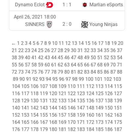
1
:
1
Dynamo Eclot
Marlian eSports
April 26, 2021 18:00
2
:
0
SINNERS
Young Ninjas
←
1
2
3
4
5
6
7
8
9
10
11
12
13
14
15
16
17
18
19
20
21
22
23
24
25
26
27
28
29
30
31
32
33
34
35
36
37
38
39
40
41
42
43
44
45
46
47
48
49
50
51
52
53
54
55
56
57
58
59
60
61
62
63
64
65
66
67
68
69
70
71
72
73
74
75
76
77
78
79
80
81
82
83
84
85
86
87
88
89
90
91
92
93
94
95
96
97
98
99
100
101
102
103
104
105
106
107
108
109
110
111
112
113
114
115
116
117
118
119
120
121
122
123
124
125
126
127
128
129
130
131
132
133
134
135
136
137
138
139
140
141
142
143
144
145
146
147
148
149
150
151
152
153
154
155
156
157
158
159
160
161
162
163
164
165
166
167
168
169
170
171
172
173
174
175
176
177
178
179
180
181
182
183
184
185
186
187