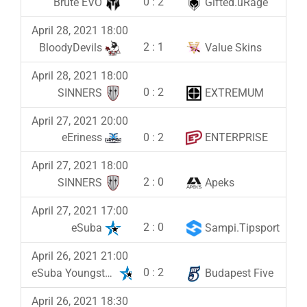
0
:
2
Brute EVO
Gifted.uRage
April 28, 2021 18:00
2
:
1
BloodyDevils
Value Skins
April 28, 2021 18:00
0
:
2
SINNERS
EXTREMUM
April 27, 2021 20:00
0
:
2
eEriness
ENTERPRISE
April 27, 2021 18:00
2
:
0
SINNERS
Apeks
April 27, 2021 17:00
2
:
0
eSuba
Sampi.Tipsport
April 26, 2021 21:00
0
:
2
eSuba Youngsters
Budapest Five
April 26, 2021 18:30